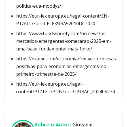
politica-eua-moodys/
https://eur-lex.europa.eu/legal-content/EN-
PT/ALL/?uri=CELEX%3A52010DC2020
https://www.fundssociety.com/br/news/os-
mercados-emergentes-comecarao-2025-em-
uma-base-fundamental-mais-forte/
https://exame.com/economia/fmi-ve-surpresas-
positivas-para-economias-emergentes-no-
primeiro-trimestre-de-2025/
https://eur-lex.europa.eu/legal-
content/PT/TXT/PDF/?uri=OJ%3AC_202405274
Giovanni
Sobre o Autor: