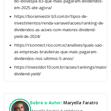
do-ibovespa-b3-que-mais-pagaram-dividendos-
em-2025-ate-agora/
https://borainvestir.b3.com.br/tipos-de-
investimentos/renda-variavel/acoes/ranking-de-
dividendos-as-acoes-com-maiores-dividend-
yield-de-2024/
https://riconnect.rico.com.vc/analises/quais-sao-
as-empresas-brasileiras-que-mais-pagaram-
dividendos-nos-ultimos-5-anos/
https://investidor10.com.br/acoes/rankings/maiores
dividend-yield/
Maryella Faratro
Sobre o Autor:
Maryella Faratro é redatora e