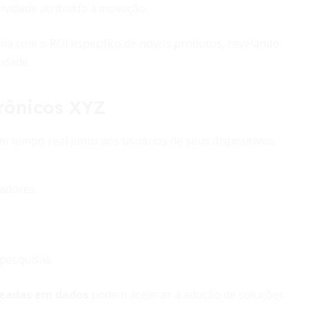
vidade atribuído à inovação.
a com o ROI específico de novos produtos, revelando
idade.
rônicos XYZ
tempo real junto aos usuários de seus dispositivos.
adores.
pesquisas.
seadas em dados
podem acelerar a adoção de soluções