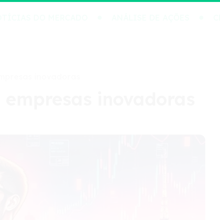
TÍCIAS DO MERCADO
ANÁLISE DE AÇÕES
C
empresas inovadoras
e empresas inovadoras