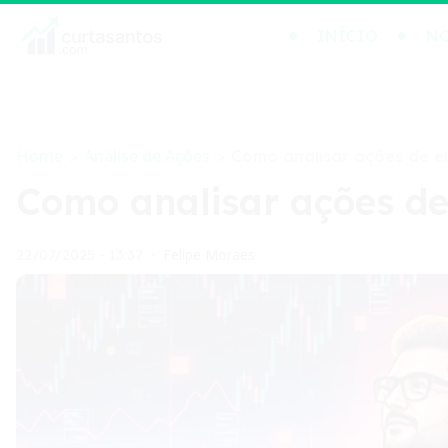
INÍCIO
NO
Home
Análise de Ações
>
>
Como analisar ações de 
Como analisar ações d
Felipe Moraes
22/07/2025 - 13:37
•