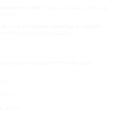
 econômico
e de diferenciação no mercado. A adoção de
pressiva:
logia monitoram
métricas específicas de inovação
portância de indicadores qualificados.
das, permitindo reduzir incertezas e maximizar
ndas.
impacto.
ronogramas.