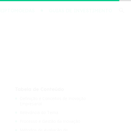
RIPTOMOEDAS
GUIAS DE INVESTIMENTO
Tabela de Conteúdo
Definição e Conceitos de Inovação
Empresarial
Relevância do Tema
Processo e Gestão da Inovação
Métodos de Avaliação de