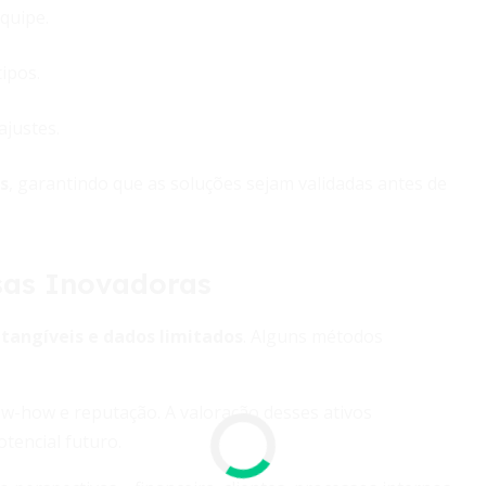
quipe.
ipos.
ajustes.
s
, garantindo que as soluções sejam validadas antes de
sas Inovadoras
ntangíveis e dados limitados
. Alguns métodos
know-how e reputação. A valoração desses ativos
tencial futuro.