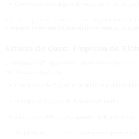
Conversão em margem de lucro:
aumento da lucrati
Algumas organizações comparam o ROI geral da companhi
o
impacto direto das iniciativas inovadoras
na rentabil
Estudo de Caso: Empresa de Elet
A companhia XYZ implementou um sistema de feedback em 
Em 18 meses, observou:
Crescimento de 25% no lançamento de produtos inov
Redução de 15% no ciclo de desenvolvimento.
Aumento de 20% na satisfação do cliente medido por 
Essa trajetória evidencia como a
iterações rápidas e ba