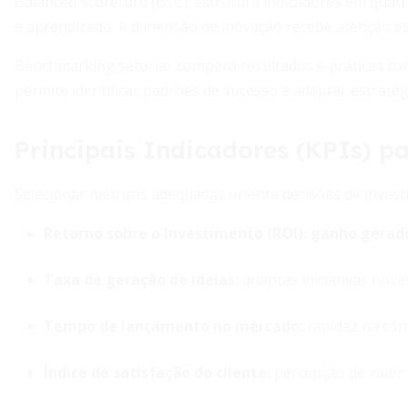
Balanced Scorecard (BSC): estrutura indicadores em quatr
e aprendizado. A dimensão de inovação recebe atenção e
Benchmarking setorial: compara resultados e práticas c
permite identificar padrões de sucesso e adaptar estratég
Principais Indicadores (KPIs) p
Selecionar métricas adequadas orienta decisões de inv
Retorno sobre o Investimento (ROI):
ganho gerado
Taxa de geração de ideias:
quantas iniciativas nova
Tempo de lançamento no mercado:
rapidez na con
Índice de satisfação do cliente:
percepção de valor 