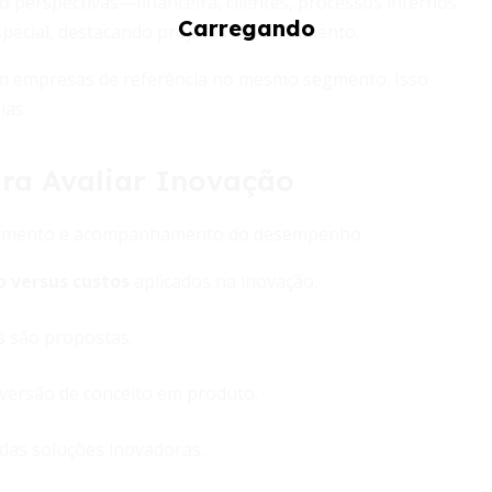
o perspectivas—financeira, clientes, processos internos
special, destacando projetos em andamento.
om empresas de referência no mesmo segmento. Isso
ias.
ara Avaliar Inovação
estimento e acompanhamento do desempenho.
 versus custos
aplicados na inovação.
s são propostas.
versão de conceito em produto.
das soluções inovadoras.