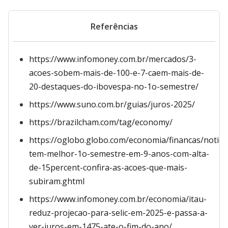
Referências
https://www.infomoney.com.br/mercados/3-
acoes-sobem-mais-de-100-e-7-caem-mais-de-
20-destaques-do-ibovespa-no-1o-semestre/
https://www.suno.com.br/guias/juros-2025/
https://brazilcham.com/tag/economy/
https://oglobo.globo.com/economia/financas/notici
tem-melhor-1o-semestre-em-9-anos-com-alta-
de-15percent-confira-as-acoes-que-mais-
subiram.ghtml
https://www.infomoney.com.br/economia/itau-
reduz-projecao-para-selic-em-2025-e-passa-a-
ver-juros-em-1475-ate-o-fim-do-ano/