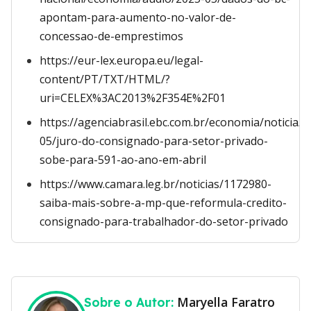
apontam-para-aumento-no-valor-de-
concessao-de-emprestimos
https://eur-lex.europa.eu/legal-
content/PT/TXT/HTML/?
uri=CELEX%3AC2013%2F354E%2F01
https://agenciabrasil.ebc.com.br/economia/noticia/2
05/juro-do-consignado-para-setor-privado-
sobe-para-591-ao-ano-em-abril
https://www.camara.leg.br/noticias/1172980-
saiba-mais-sobre-a-mp-que-reformula-credito-
consignado-para-trabalhador-do-setor-privado
Maryella Faratro
Sobre o Autor: