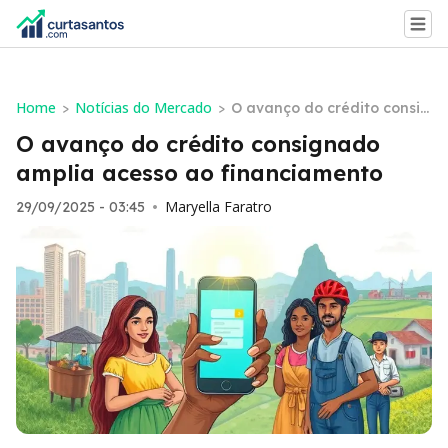
Home
Notícias do Mercado
>
>
O avanço do crédito consig
nado amplia acesso ao fin
O avanço do crédito consignado
anciamento
amplia acesso ao financiamento
Maryella Faratro
29/09/2025 - 03:45
•