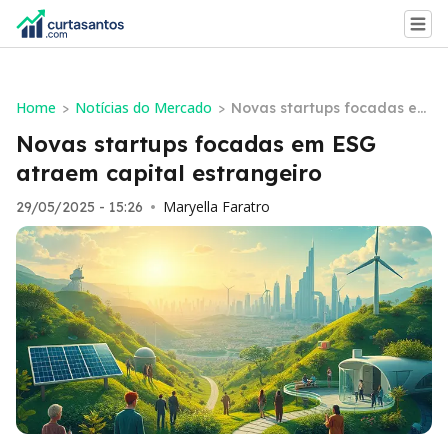
Home
Notícias do Mercado
>
>
Novas startups focadas em
ESG atraem capital estran
Novas startups focadas em ESG
geiro
atraem capital estrangeiro
Maryella Faratro
29/05/2025 - 15:26
•