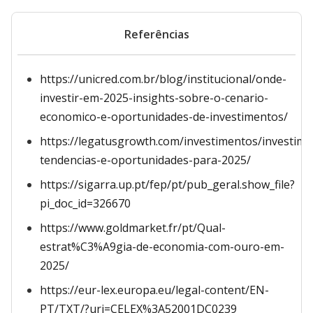
Referências
https://unicred.com.br/blog/institucional/onde-
investir-em-2025-insights-sobre-o-cenario-
economico-e-oportunidades-de-investimentos/
https://legatusgrowth.com/investimentos/investime
tendencias-e-oportunidades-para-2025/
https://sigarra.up.pt/fep/pt/pub_geral.show_file?
pi_doc_id=326670
https://www.goldmarket.fr/pt/Qual-
estrat%C3%A9gia-de-economia-com-ouro-em-
2025/
https://eur-lex.europa.eu/legal-content/EN-
PT/TXT/?uri=CELEX%3A52001DC0239