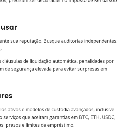
mos, precisam ser declaradas no Imposto de Renda sob
 usar
mente sua reputação. Busque auditorias independentes,
s.
s cláusulas de liquidação automática, penalidades por
em de segurança elevada para evitar surpresas em
res
os ativos e modelos de custódia avançados, inclusive
ão serviços que aceitam garantias em BTC, ETH, USDC,
s, prazos e limites de empréstimo.