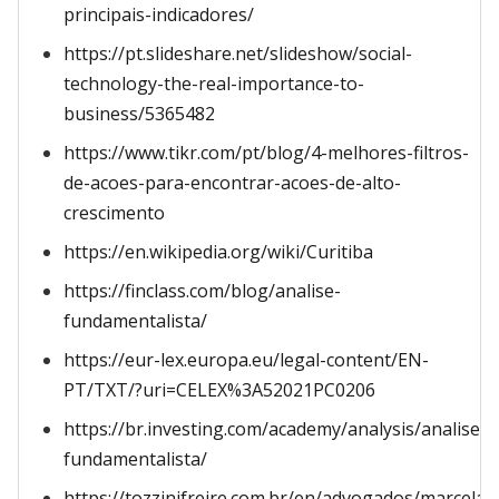
principais-indicadores/
https://pt.slideshare.net/slideshow/social-
technology-the-real-importance-to-
business/5365482
https://www.tikr.com/pt/blog/4-melhores-filtros-
de-acoes-para-encontrar-acoes-de-alto-
crescimento
https://en.wikipedia.org/wiki/Curitiba
https://finclass.com/blog/analise-
fundamentalista/
https://eur-lex.europa.eu/legal-content/EN-
PT/TXT/?uri=CELEX%3A52021PC0206
https://br.investing.com/academy/analysis/analise-
fundamentalista/
https://tozzinifreire.com.br/en/advogados/marcela-