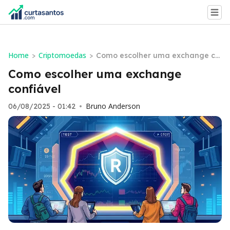
Home
Criptomoedas
>
>
Como escolher uma exchange co
nfiável
Como escolher uma exchange
confiável
Bruno Anderson
06/08/2025 - 01:42
•