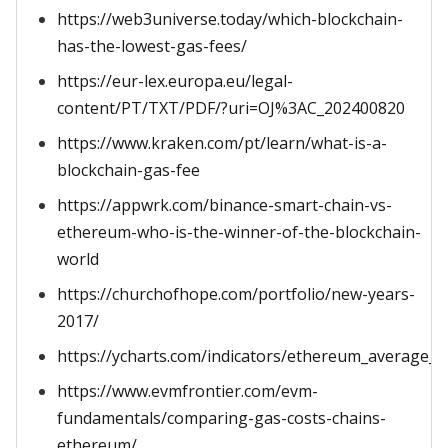
https://web3universe.today/which-blockchain-
has-the-lowest-gas-fees/
https://eur-lex.europa.eu/legal-
content/PT/TXT/PDF/?uri=OJ%3AC_202400820
https://www.kraken.com/pt/learn/what-is-a-
blockchain-gas-fee
https://appwrk.com/binance-smart-chain-vs-
ethereum-who-is-the-winner-of-the-blockchain-
world
https://churchofhope.com/portfolio/new-years-
2017/
https://ycharts.com/indicators/ethereum_average_g
https://www.evmfrontier.com/evm-
fundamentals/comparing-gas-costs-chains-
ethereum/